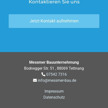
Kontaktieren Sie uns
Jetzt Kontakt aufnehmen
Messmer Bauunternehmung
Bodnegger Str. 51 , 88069 Tettnang
07542 7316

info@messmer-bau.de

Impressum
Datenschutz